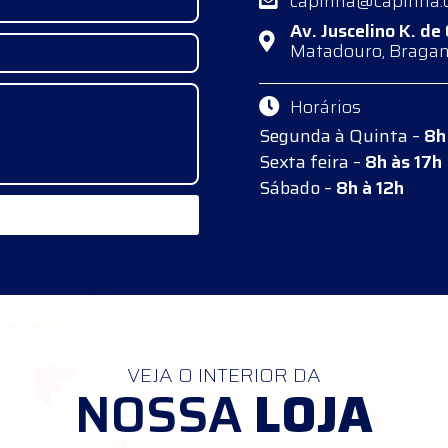
capinha@capinha.
Av. Juscelino K. de
Matadouro, Braganç
Horários
Segunda à Quinta –
8h
Sexta feira –
8h às 17h
Sábado –
8h à 12h
VEJA O INTERIOR DA
NOSSA
LOJA