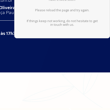
com.br
 Oliveira, 656
a Paulista - SP
 às 17h30