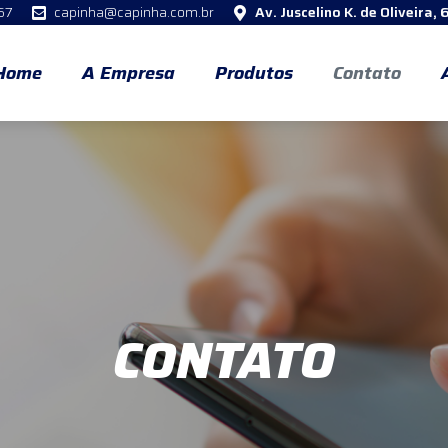
67
capinha@capinha.com.br
Av. Juscelino K. de Oliveira,
Home
A Empresa
Produtos
Contato
CONTATO