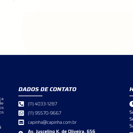
DADOS DE CONTATO
ça
(11) 4033-1287
de
os
S
os
(11) 95570-9667
S
capinha@capinha.com.br
S
S
Av. Juscelino K. de Oliveira, 656